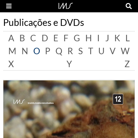
Publicações e DVDs
A
B
C
D
E
F
G
H
I
J
K
L
M
N
O
P
Q
R
S
T
U
V
W
X
Y
Z