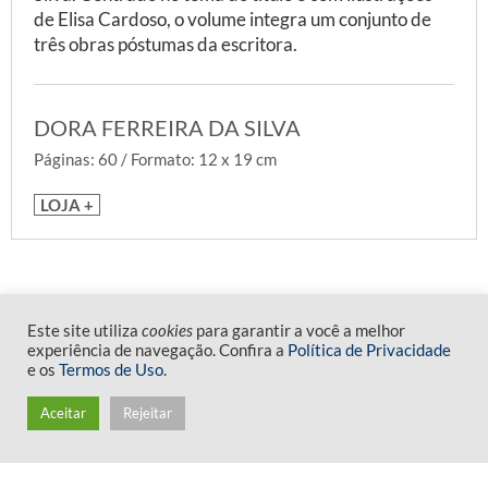
de Elisa Cardoso, o volume integra um conjunto de
três obras póstumas da escritora.
DORA FERREIRA DA SILVA
Páginas: 60 / Formato: 12 x 19 cm
LOJA +
Veja mais
Este site utiliza
cookies
para garantir a você a melhor
experiência de navegação. Confira a
Política de Privacidade
e os
Termos de Uso
.
Aceitar
Rejeitar
EN
Idioma
Contraste