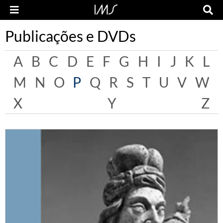
Publicações e DVDs
A
B
C
D
E
F
G
H
I
J
K
L
M
N
O
P
Q
R
S
T
U
V
W
X
Y
Z