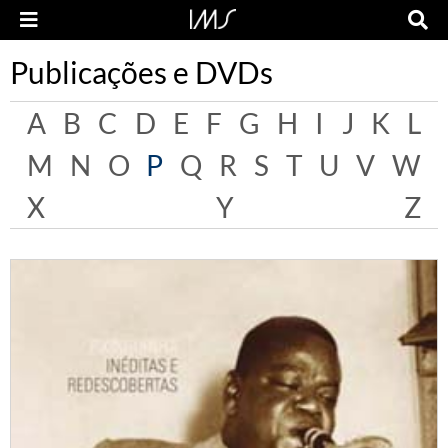
Publicações e DVDs
A
B
C
D
E
F
G
H
I
J
K
L
M
N
O
P
Q
R
S
T
U
V
W
X
Y
Z