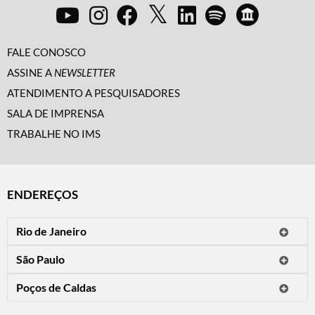
FALE CONOSCO
ASSINE A
NEWSLETTER
ATENDIMENTO A PESQUISADORES
SALA DE IMPRENSA
TRABALHE NO IMS
ENDEREÇOS
Rio de Janeiro
O IMS Rio está fechado temporariamente para reformas.
São Paulo
Horário de visitação: a programação do IMS no Rio de Janeiro será
Avenida Paulista, 2424
apresentada em instituições culturais parceiras.
Poços de Caldas
CEP 01310-300 - São Paulo/SP
Rua Teresópolis, 90
Tel.: (11) 2842-9120
Mais informações