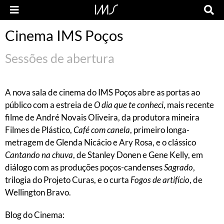
Cinema IMS Poços
Sessões de abertura
A nova sala de cinema do IMS Poços abre as portas ao
público com a estreia de
O dia que te conheci
, mais recente
filme de André Novais Oliveira, da produtora mineira
Filmes de Plástico,
Café com canela
, primeiro longa-
metragem de Glenda Nicácio e Ary Rosa, e o clássico
Cantando na chuva
, de Stanley Donen e Gene Kelly, em
diálogo com as produções poços-candenses
Sagrado
,
trilogia do Projeto Curas, e o curta
Fogos de artifício
, de
Wellington Bravo.
Blog do Cinema: