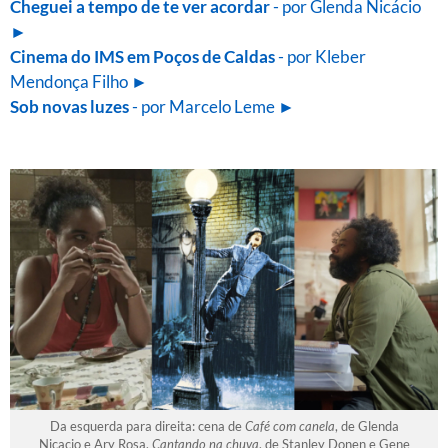
Cheguei a tempo de te ver acordar
- por Glenda Nicácio
►
Cinema do IMS em Poços de Caldas
- por Kleber
Mendonça Filho ►
Sob novas luzes
- por Marcelo Leme ►
Da esquerda para direita: cena de
Café com canela
, de Glenda
Nicacio e Ary Rosa,
Cantando na chuva
, de Stanley Donen e Gene