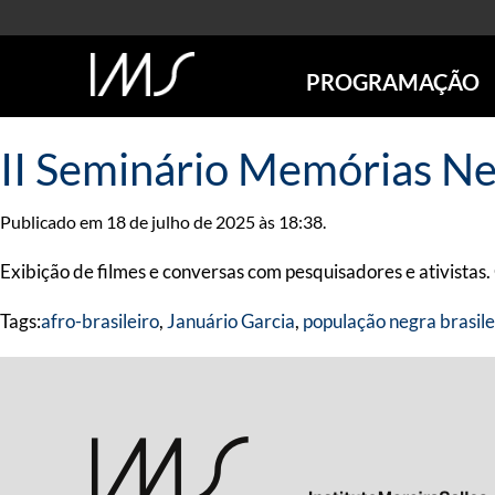
PROGRAMAÇÃO
AGENDA
II Seminário Memórias Ne
SÃO PAULO
RIO DE JANEIRO
Publicado em 18 de julho de 2025 às 18:38.
POÇOS DE CALDAS
ONLINE
Exibição de filmes e conversas com pesquisadores e ativistas. 
EXPOSIÇÕES
Tags:
afro-brasileiro
,
Januário Garcia
,
população negra brasile
EM CARTAZ
FUTURAS
ANTERIORES
TOURS VIRTUAIS
VISITAS MEDIADAS