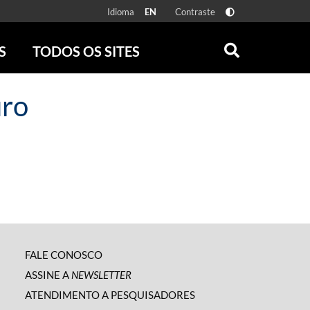
Idioma
Contraste
EN
S
TODOS OS SITES
ONLINE
RÁDIO BATUTA
uro
 FÍSICAS
ZUM
DISCOGRAFIA BRASILEIRA
CAROLINA MARIA DE JESUS
CRÔNICA BRASILEIRA
TESTEMUNHA OCULAR
CLARICE LISPECTOR
SERROTE
VER TODOS
FALE CONOSCO
ASSINE A
NEWSLETTER
ATENDIMENTO A PESQUISADORES