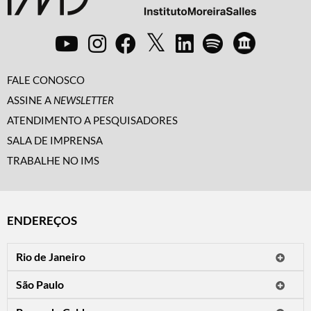
FALE CONOSCO
ASSINE A
NEWSLETTER
ATENDIMENTO A PESQUISADORES
SALA DE IMPRENSA
TRABALHE NO IMS
ENDEREÇOS
Rio de Janeiro
O IMS Rio está fechado temporariamente para reformas.
São Paulo
Horário de visitação: a programação do IMS no Rio de Janeiro será
Avenida Paulista, 2424
apresentada em instituições culturais parceiras.