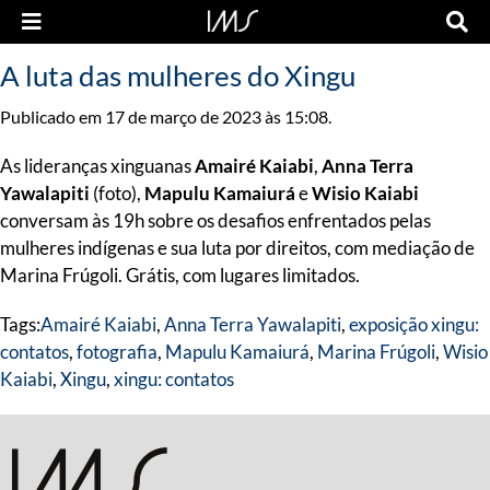
A luta das mulheres do Xingu
Publicado em 17 de março de 2023 às 15:08.
As lideranças xinguanas
Amairé Kaiabi
,
Anna Terra
Yawalapiti
(foto),
Mapulu Kamaiurá
e
Wisio Kaiabi
conversam às 19h sobre os desafios enfrentados pelas
mulheres indígenas e sua luta por direitos, com mediação de
Marina Frúgoli. Grátis, com lugares limitados.
Tags:
Amairé Kaiabi
,
Anna Terra Yawalapiti
,
exposição xingu:
contatos
,
fotografia
,
Mapulu Kamaiurá
,
Marina Frúgoli
,
Wisio
Kaiabi
,
Xingu
,
xingu: contatos