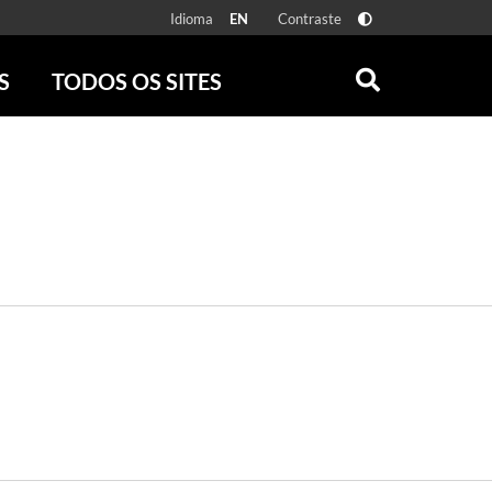
Idioma
Contraste
EN
S
TODOS OS SITES
ONLINE
RÁDIO BATUTA
 FÍSICAS
ZUM
DISCOGRAFIA BRASILEIRA
CAROLINA MARIA DE JESUS
CRÔNICA BRASILEIRA
TESTEMUNHA OCULAR
CLARICE LISPECTOR
SERROTE
VER TODOS