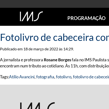
PROGRAMAÇÃO
AGENDA
Fotolivro de cabeceira c
SÃO PAULO
RIO DE JANEIRO
Publicado em 18 de março de 2022 às 14:29.
POÇOS DE CALDAS
ONLINE
A jornalista e professora
Rosane Borges
fala no IMS Paulista 
EXPOSIÇÕES
encontram num tributo ao cotidiano. Às 11h, com distribuição
EM CARTAZ
Tags:
Atílio Avancini
,
fotografia
,
fotolivro
,
fotolivro de cabecei
FUTURAS
ANTERIORES
TOURS VIRTUAIS
VISITAS MEDIADAS