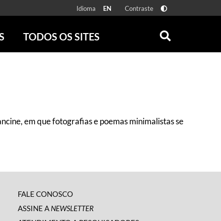
Idioma
Contraste
EN
S
TODOS OS SITES
ONLINE
RÁDIO BATUTA
 FÍSICAS
ZUM
DISCOGRAFIA BRASILEIRA
CAROLINA MARIA DE JESUS
CRÔNICA BRASILEIRA
ancine, em que fotografias e poemas minimalistas se
TESTEMUNHA OCULAR
CLARICE LISPECTOR
SERROTE
VER TODOS
FALE CONOSCO
ASSINE A
NEWSLETTER