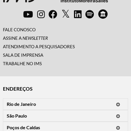
FALE CONOSCO
ASSINE A
NEWSLETTER
ATENDIMENTO A PESQUISADORES
SALA DE IMPRENSA
TRABALHE NO IMS
ENDEREÇOS
Rio de Janeiro
O IMS Rio está fechado temporariamente para reformas.
São Paulo
Horário de visitação: a programação do IMS no Rio de Janeiro será
Avenida Paulista, 2424
apresentada em instituições culturais parceiras.
Poços de Caldas
CEP 01310-300 - São Paulo/SP