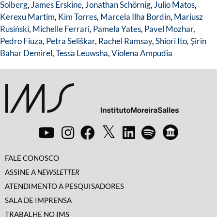
Solberg
,
James Erskine
,
Jonathan Schörnig
,
Julio Matos
,
Kerexu Martim
,
Kim Torres
,
Marcela Ilha Bordin
,
Mariusz
Rusiński
,
Michelle Ferrari
,
Pamela Yates
,
Pavel Mozhar
,
Pedro Fiuza
,
Petra Seliškar
,
Rachel Ramsay
,
Shiori Ito
,
Şirin
Bahar Demirel
,
Tessa Leuwsha
,
Violena Ampudia
FALE CONOSCO
ASSINE A
NEWSLETTER
ATENDIMENTO A PESQUISADORES
SALA DE IMPRENSA
TRABALHE NO IMS