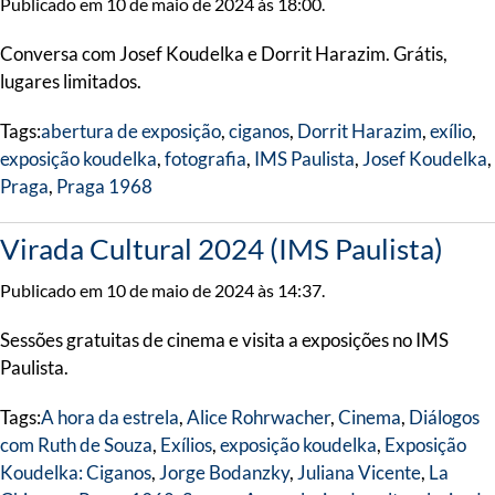
Publicado em 10 de maio de 2024 às 18:00.
Conversa com Josef Koudelka e Dorrit Harazim. Grátis,
lugares limitados.
Tags:
abertura de exposição
,
ciganos
,
Dorrit Harazim
,
exílio
,
exposição koudelka
,
fotografia
,
IMS Paulista
,
Josef Koudelka
,
Praga
,
Praga 1968
Virada Cultural 2024 (IMS Paulista)
Publicado em 10 de maio de 2024 às 14:37.
Sessões gratuitas de cinema e visita a exposições no IMS
Paulista.
Tags:
A hora da estrela
,
Alice Rohrwacher
,
Cinema
,
Diálogos
com Ruth de Souza
,
Exílios
,
exposição koudelka
,
Exposição
Koudelka: Ciganos
,
Jorge Bodanzky
,
Juliana Vicente
,
La