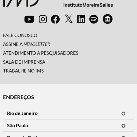
FALE CONOSCO
ASSINE A
NEWSLETTER
ATENDIMENTO A PESQUISADORES
SALA DE IMPRENSA
TRABALHE NO IMS
ENDEREÇOS
Rio de Janeiro
O IMS Rio está fechado temporariamente para reformas.
São Paulo
Horário de visitação: a programação do IMS no Rio de Janeiro será
Avenida Paulista, 2424
apresentada em instituições culturais parceiras.