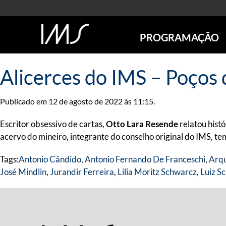
PROGRAMAÇÃO
AGENDA
Alicerces do IMS – Poços 
SÃO PAULO
RIO DE JANEIRO
Publicado em 12 de agosto de 2022 às 11:15.
POÇOS DE CALDAS
ONLINE
Escritor obsessivo de cartas,
Otto Lara Resende
relatou hist
EXPOSIÇÕES
acervo do mineiro, integrante do conselho original do IMS, te
EM CARTAZ
Tags:
Antonio Cândido
,
Antonio Fernando De Franceschi
,
Arqu
FUTURAS
José Mindlin
,
Jurandir Ferreira
,
Lilia Moritz Schwarcz
,
Luiz S
ANTERIORES
TOURS VIRTUAIS
VISITAS MEDIADAS