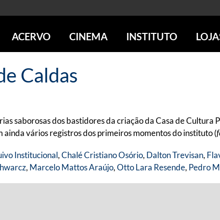
ACERVO
CINEMA
INSTITUTO
LOJA
PESQUISE NO ACERVO
SESSÕES DE CINEMA
CENTROS CULTURAIS
LOJA 
de Caldas
SOBRE O ACERVO
LOJAS
SÃO PAULO
IMS PAULISTA
FOTOGRAFIA
POÇOS DE CALDAS
IMS RIO
ICONOGRAFIA
SOBRE CINEMA NO IMS
IMS POÇOS
LITERATURA
SOBRE O IMS
BLOG DO CINEMA
órias saborosas dos bastidores da criação da Casa de Cultura 
MÚSICA
REVISTAS DE PROGRAMAÇÃO
QUEM SOMOS
m ainda vários registros dos primeiros momentos do instituto (
ARTE CONTEMPORÂNEA
COLEÇÃO DVD IMS
AÇÃO SOCIAL
ivo Institucional
,
Chalé Cristiano Osório
,
Dalton Trevisan
,
Fla
BIBLIOTECA DE FOTOGRAFIA
EDUCAÇÃO
chwarcz
,
Marcelo Mattos Araújo
,
Otto Lara Resende
,
Pedro Mo
DESTAQUES DE A a Z
ESCOLA ESCUTA
PROGRAMA CONVIDA
PUBLICAÇÕES E DVDs
POR DENTRO DO ACERVO