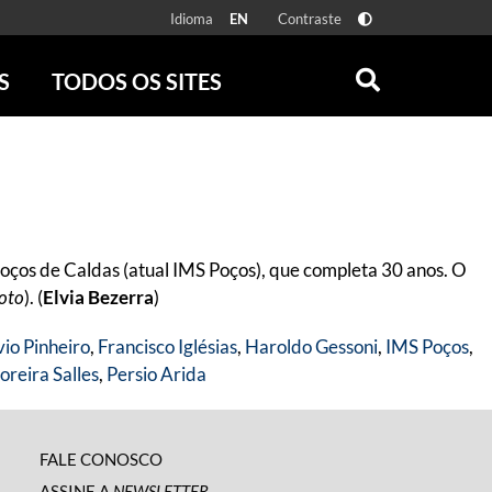
Idioma
Contraste
EN
S
TODOS OS SITES
ONLINE
RÁDIO BATUTA
 FÍSICAS
ZUM
DISCOGRAFIA BRASILEIRA
CAROLINA MARIA DE JESUS
CRÔNICA BRASILEIRA
Poços de Caldas (atual IMS Poços), que completa 30 anos. O
TESTEMUNHA OCULAR
foto
). (
Elvia Bezerra
)
CLARICE LISPECTOR
SERROTE
vio Pinheiro
,
Francisco Iglésias
,
Haroldo Gessoni
,
IMS Poços
,
VER TODOS
reira Salles
,
Persio Arida
FALE CONOSCO
ASSINE A
NEWSLETTER