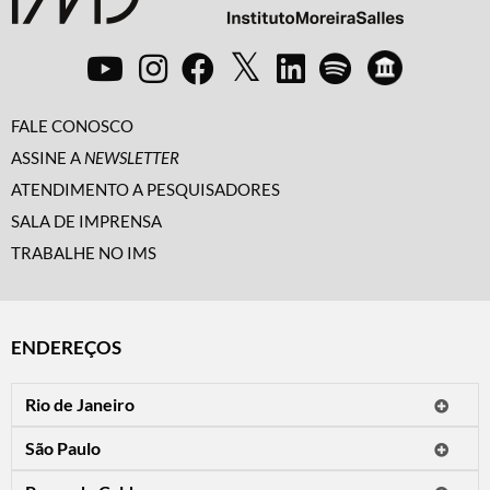
FALE CONOSCO
ASSINE A
NEWSLETTER
ATENDIMENTO A PESQUISADORES
SALA DE IMPRENSA
TRABALHE NO IMS
ENDEREÇOS
Rio de Janeiro
O IMS Rio está fechado temporariamente para reformas.
São Paulo
Horário de visitação: a programação do IMS no Rio de Janeiro será
Avenida Paulista, 2424
apresentada em instituições culturais parceiras.