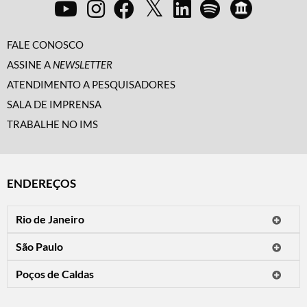
FALE CONOSCO
ASSINE A
NEWSLETTER
ATENDIMENTO A PESQUISADORES
SALA DE IMPRENSA
TRABALHE NO IMS
ENDEREÇOS
Rio de Janeiro
O IMS Rio está fechado temporariamente para reformas.
São Paulo
Horário de visitação: a programação do IMS no Rio de Janeiro será
Avenida Paulista, 2424
apresentada em instituições culturais parceiras.
Poços de Caldas
CEP 01310-300 - São Paulo/SP
Rua Teresópolis, 90
Tel.: (11) 2842-9120
Mais informações