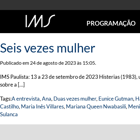
PROGRAMAÇÃO
AGENDA
Seis vezes mulher
SÃO PAULO
RIO DE JANEIRO
Publicado em 24 de agosto de 2023 às 15:05.
POÇOS DE CALDAS
ONLINE
IMS Paulista: 13 a 23 de setembro de 2023 Histerias (1983),
EXPOSIÇÕES
sobre a […]
EM CARTAZ
Tags:
A entrevista
,
Ana
,
Duas vezes mulher
,
Eunice Gutman
,
H
FUTURAS
Castilho
,
Maria Inês Villares
,
Mariana Queen Nwabasili
,
Meni
ANTERIORES
Sulanca
TOURS VIRTUAIS
VISITAS MEDIADAS