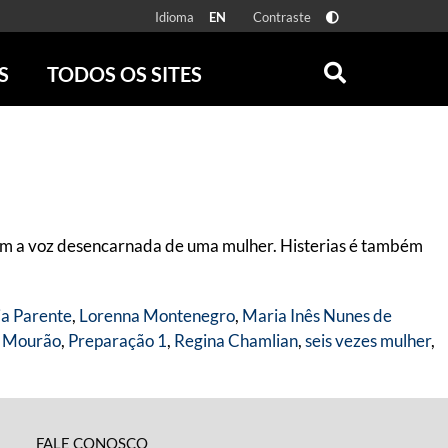
Idioma
Contraste
EN
S
TODOS OS SITES
ONLINE
RÁDIO BATUTA
 FÍSICAS
ZUM
DISCOGRAFIA BRASILEIRA
CAROLINA MARIA DE JESUS
CRÔNICA BRASILEIRA
com a voz desencarnada de uma mulher. Histerias é também
TESTEMUNHA OCULAR
CLARICE LISPECTOR
SERROTE
ia Parente
,
Lorenna Montenegro
,
Maria Inês Nunes de
VER TODOS
a Mourão
,
Preparação 1
,
Regina Chamlian
,
seis vezes mulher
,
FALE CONOSCO