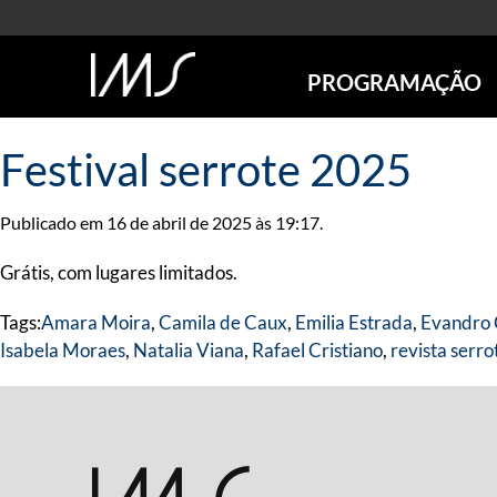
PROGRAMAÇÃO
AGENDA
Festival serrote 2025
SÃO PAULO
RIO DE JANEIRO
Publicado em 16 de abril de 2025 às 19:17.
POÇOS DE CALDAS
ONLINE
Grátis, com lugares limitados.
EXPOSIÇÕES
Tags:
Amara Moira
,
Camila de Caux
,
Emilia Estrada
,
Evandro 
EM CARTAZ
Isabela Moraes
,
Natalia Viana
,
Rafael Cristiano
,
revista serro
FUTURAS
ANTERIORES
TOURS VIRTUAIS
VISITAS MEDIADAS