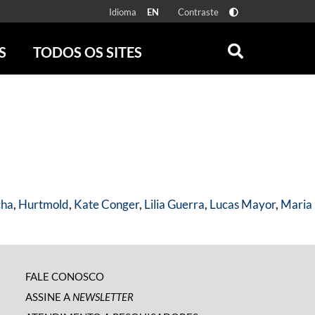
Idioma
Contraste
EN
S
TODOS OS SITES
ONLINE
RÁDIO BATUTA
 FÍSICAS
ZUM
DISCOGRAFIA BRASILEIRA
CAROLINA MARIA DE JESUS
CRÔNICA BRASILEIRA
TESTEMUNHA OCULAR
CLARICE LISPECTOR
cha
,
Hurtmold
,
Kate Conger
,
Lilia Guerra
,
Lucas Mayor
,
Maria
SERROTE
VER TODOS
FALE CONOSCO
ASSINE A
NEWSLETTER