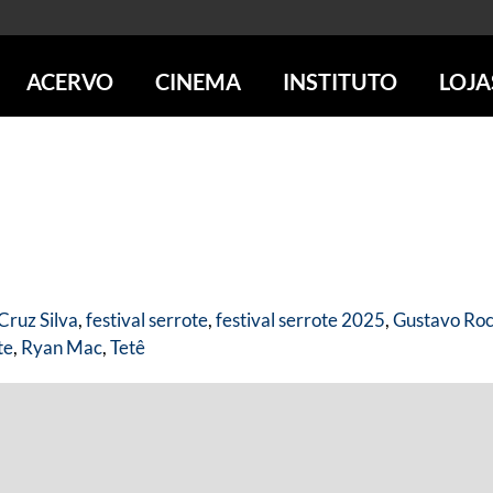
ACERVO
CINEMA
INSTITUTO
LOJA
PESQUISE NO ACERVO
SESSÕES DE CINEMA
CENTROS CULTURAIS
LOJA 
SOBRE O ACERVO
LOJAS
SÃO PAULO
IMS PAULISTA
FOTOGRAFIA
POÇOS DE CALDAS
IMS RIO
ICONOGRAFIA
SOBRE CINEMA NO IMS
IMS POÇOS
LITERATURA
SOBRE O IMS
BLOG DO CINEMA
MÚSICA
REVISTAS DE PROGRAMAÇÃO
QUEM SOMOS
ARTE CONTEMPORÂNEA
Cruz Silva
,
festival serrote
,
festival serrote 2025
,
Gustavo Ro
COLEÇÃO DVD IMS
AÇÃO SOCIAL
te
,
Ryan Mac
,
Tetê
BIBLIOTECA DE FOTOGRAFIA
EDUCAÇÃO
DESTAQUES DE A a Z
ESCOLA ESCUTA
PROGRAMA CONVIDA
PUBLICAÇÕES E DVDs
POR DENTRO DO ACERVO