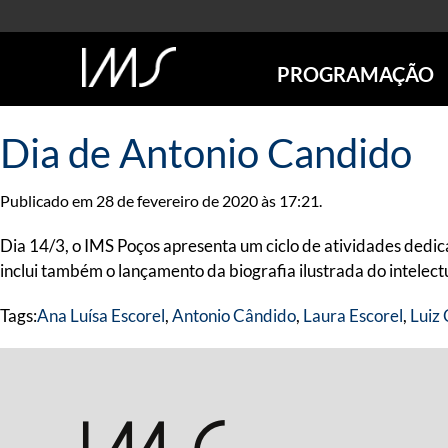
PROGRAMAÇÃO
AGENDA
Dia de Antonio Candido
SÃO PAULO
RIO DE JANEIRO
Publicado em 28 de fevereiro de 2020 às 17:21.
POÇOS DE CALDAS
ONLINE
Dia 14/3, o IMS Poços apresenta um ciclo de atividades dedi
EXPOSIÇÕES
inclui também o lançamento da biografia ilustrada do intelectu
EM CARTAZ
Tags:
Ana Luísa Escorel
,
Antonio Cândido
,
Laura Escorel
,
Luiz 
FUTURAS
ANTERIORES
TOURS VIRTUAIS
VISITAS MEDIADAS