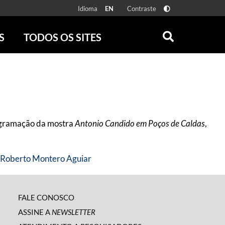
Idioma
Contraste
EN
S
TODOS OS SITES
ONLINE
RÁDIO BATUTA
 FÍSICAS
ZUM
DISCOGRAFIA BRASILEIRA
CAROLINA MARIA DE JESUS
CRÔNICA BRASILEIRA
rogramação da mostra
Antonio Candido em Poços de Caldas
,
TESTEMUNHA OCULAR
CLARICE LISPECTOR
SERROTE
 Roberto Montero Aguiar
VER TODOS
FALE CONOSCO
ASSINE A
NEWSLETTER