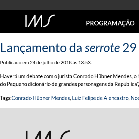
PROGRAMAÇÃO
AGENDA
Lançamento da
serrote
29
SÃO PAULO
RIO DE JANEIRO
Publicado em 24 de julho de 2018 às 13:53.
POÇOS DE CALDAS
ONLINE
Haverá um debate com o jurista Conrado Hübner Mendes, o hist
EXPOSIÇÕES
do Pequeno dicionário de grandes personagens da República”, n
EM CARTAZ
Tags:
Conrado Hübner Mendes
,
Luiz Felipe de Alencastro
,
Noe
FUTURAS
ANTERIORES
TOURS VIRTUAIS
VISITAS MEDIADAS