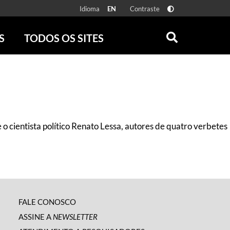
Idioma
Contraste
EN
S
TODOS OS SITES
ONLINE
RÁDIO BATUTA
 FÍSICAS
ZUM
DISCOGRAFIA BRASILEIRA
CAROLINA MARIA DE JESUS
CRÔNICA BRASILEIRA
o cientista político Renato Lessa, autores de quatro verbetes
TESTEMUNHA OCULAR
CLARICE LISPECTOR
SERROTE
VER TODOS
FALE CONOSCO
ASSINE A
NEWSLETTER