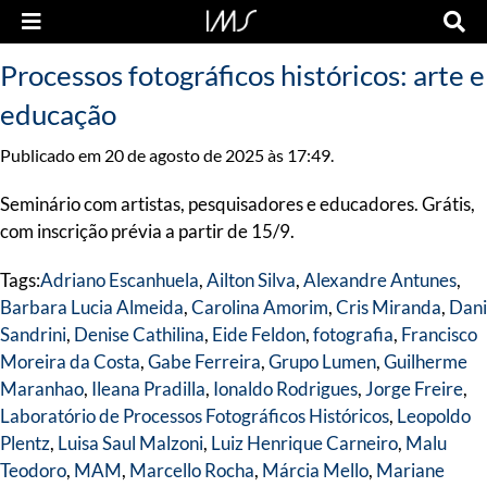
Processos fotográficos históricos: arte e
educação
Publicado em 20 de agosto de 2025 às 17:49.
Seminário com artistas, pesquisadores e educadores. Grátis,
com inscrição prévia a partir de 15/9.
Tags:
Adriano Escanhuela
,
Ailton Silva
,
Alexandre Antunes
,
Barbara Lucia Almeida
,
Carolina Amorim
,
Cris Miranda
,
Dani
Sandrini
,
Denise Cathilina
,
Eide Feldon
,
fotografia
,
Francisco
Moreira da Costa
,
Gabe Ferreira
,
Grupo Lumen
,
Guilherme
Maranhao
,
Ileana Pradilla
,
Ionaldo Rodrigues
,
Jorge Freire
,
Laboratório de Processos Fotográficos Históricos
,
Leopoldo
Plentz
,
Luisa Saul Malzoni
,
Luiz Henrique Carneiro
,
Malu
Teodoro
,
MAM
,
Marcello Rocha
,
Márcia Mello
,
Mariane