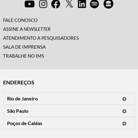
FALE CONOSCO
ASSINE A
NEWSLETTER
ATENDIMENTO A PESQUISADORES
SALA DE IMPRENSA
TRABALHE NO IMS
ENDEREÇOS
Rio de Janeiro
O IMS Rio está fechado temporariamente para reformas.
São Paulo
Horário de visitação: a programação do IMS no Rio de Janeiro será
Avenida Paulista, 2424
apresentada em instituições culturais parceiras.
Poços de Caldas
CEP 01310-300 - São Paulo/SP
Rua Teresópolis, 90
Tel.: (11) 2842-9120
Mais informações