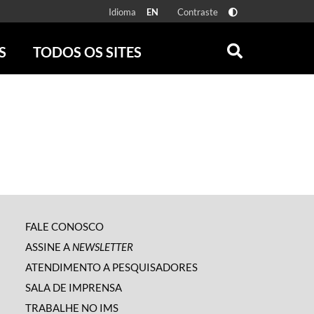
Idioma
Contraste
EN
S
TODOS OS SITES
ONLINE
RÁDIO BATUTA
 FÍSICAS
ZUM
DISCOGRAFIA BRASILEIRA
CAROLINA MARIA DE JESUS
CRÔNICA BRASILEIRA
TESTEMUNHA OCULAR
CLARICE LISPECTOR
SERROTE
FALE CONOSCO
VER TODOS
ASSINE A
NEWSLETTER
ATENDIMENTO A PESQUISADORES
SALA DE IMPRENSA
TRABALHE NO IMS