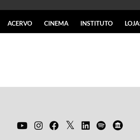
ACERVO
CINEMA
INSTITUTO
LOJA
PESQUISE NO ACERVO
SESSÕES DE CINEMA
CENTROS CULTURAIS
LOJA 
SOBRE O ACERVO
LOJAS
SÃO PAULO
IMS PAULISTA
FOTOGRAFIA
POÇOS DE CALDAS
IMS RIO
ICONOGRAFIA
SOBRE CINEMA NO IMS
IMS POÇOS
LITERATURA
SOBRE O IMS
BLOG DO CINEMA
MÚSICA
REVISTAS DE PROGRAMAÇÃO
QUEM SOMOS
ARTE CONTEMPORÂNEA
COLEÇÃO DVD IMS
AÇÃO SOCIAL
BIBLIOTECA DE FOTOGRAFIA
EDUCAÇÃO
DESTAQUES DE A a Z
ESCOLA ESCUTA
PROGRAMA CONVIDA
PUBLICAÇÕES E DVDs
POR DENTRO DO ACERVO