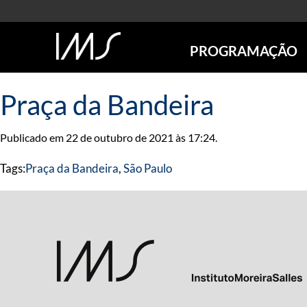
PROGRAMAÇÃO
AGENDA
Praça da Bandeira
SÃO PAULO
RIO DE JANEIRO
Publicado em 22 de outubro de 2021 às 17:24.
POÇOS DE CALDAS
ONLINE
Tags:
Praça da Bandeira
,
São Paulo
EXPOSIÇÕES
EM CARTAZ
FUTURAS
ANTERIORES
TOURS VIRTUAIS
VISITAS MEDIADAS