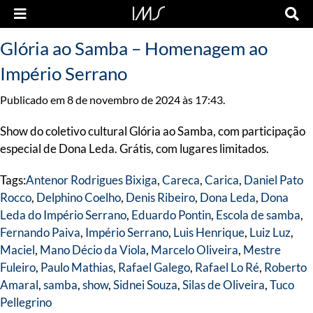
Glória ao Samba – Homenagem ao
Império Serrano
Publicado em 8 de novembro de 2024 às 17:43.
Show do coletivo cultural Glória ao Samba, com participação
especial de Dona Leda. Grátis, com lugares limitados.
Tags:
Antenor Rodrigues Bixiga
,
Careca
,
Carica
,
Daniel Pato
Rocco
,
Delphino Coelho
,
Denis Ribeiro
,
Dona Leda
,
Dona
Leda do Império Serrano
,
Eduardo Pontin
,
Escola de samba
,
Fernando Paiva
,
Império Serrano
,
Luis Henrique
,
Luiz Luz
,
Maciel
,
Mano Décio da Viola
,
Marcelo Oliveira
,
Mestre
Fuleiro
,
Paulo Mathias
,
Rafael Galego
,
Rafael Lo Ré
,
Roberto
Amaral
,
samba
,
show
,
Sidnei Souza
,
Silas de Oliveira
,
Tuco
Pellegrino