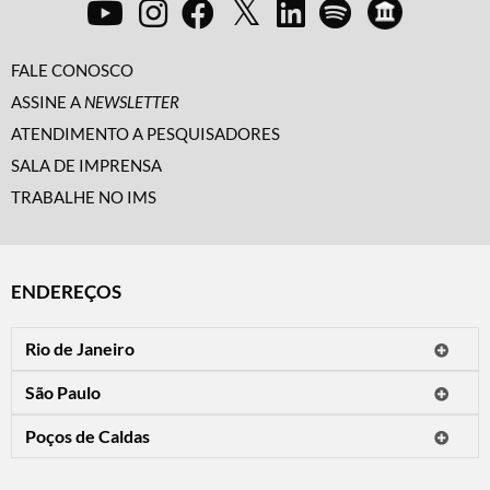
FALE CONOSCO
ASSINE A
NEWSLETTER
ATENDIMENTO A PESQUISADORES
SALA DE IMPRENSA
TRABALHE NO IMS
ENDEREÇOS
Rio de Janeiro
O IMS Rio está fechado temporariamente para reformas.
São Paulo
Horário de visitação: a programação do IMS no Rio de Janeiro será
Avenida Paulista, 2424
apresentada em instituições culturais parceiras.
Poços de Caldas
CEP 01310-300 - São Paulo/SP
Rua Teresópolis, 90
Tel.: (11) 2842-9120
Mais informações