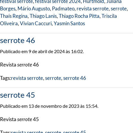
festival serrote
,
festival serrote 2024
,
Hurtmold
,
Juliana
Borges
,
Mário Augusto
,
Padmateo
,
revista serrote
,
serrote
,
Thaís Regina
,
Thiago Lanis
,
Thiago Rocha Pitta
,
Triscila
Oliveira
,
Vivian Caccuri
,
Yasmin Santos
serrote 46
Publicado em 9 de abril de 2024 às 16:02.
Revista
serrote
46
Tags:
revista serrote
,
serrote
,
serrote 46
serrote 45
Publicado em 13 de novembro de 2023 às 15:54.
Revista
serrote
45
Tags:
revista serrote
,
serrote
,
serrote 45