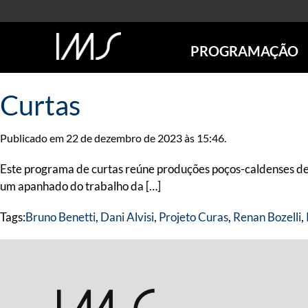
PROGRAMAÇÃO
AGENDA
Curtas
SÃO PAULO
RIO DE JANEIRO
Publicado em 22 de dezembro de 2023 às 15:46.
POÇOS DE CALDAS
ONLINE
Este programa de curtas reúne produções poços-caldenses de d
EXPOSIÇÕES
um apanhado do trabalho da […]
EM CARTAZ
Tags:
Bruno Benetti
,
Dani Alvisi
,
Projeto Curas
,
Renan Bozelli
,
FUTURAS
ANTERIORES
TOURS VIRTUAIS
VISITAS MEDIADAS