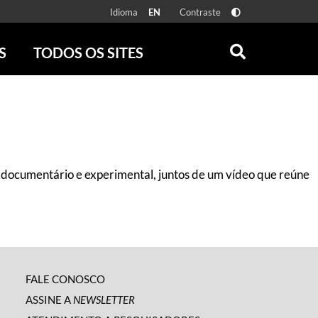
Idioma
Contraste
EN
S
TODOS OS SITES
ONLINE
RÁDIO BATUTA
 FÍSICAS
ZUM
DISCOGRAFIA BRASILEIRA
CAROLINA MARIA DE JESUS
CRÔNICA BRASILEIRA
, documentário e experimental, juntos de um vídeo que reúne
TESTEMUNHA OCULAR
CLARICE LISPECTOR
SERROTE
VER TODOS
FALE CONOSCO
ASSINE A
NEWSLETTER