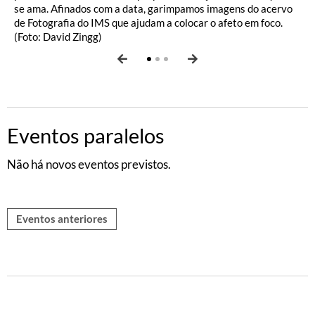
se ama. Afinados com a data, garimpamos imagens do acervo
inspirou o conto “O silêncio”, de
branco foi feito entre 1989 e 1991 em dois asilos, um em São
Arthur Dapieve
.
de Fotografia do IMS que ajudam a colocar o afeto em foco.
Paulo, outro em Itatiba, cidade onde ela morava.
(Foto: David Zingg)
Eventos paralelos
Não há novos eventos previstos.
Eventos anteriores