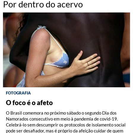
Por dentro do acervo
FOTOGRAFIA
PRIMEIRA VISTA
FOTOGRAFIA
O foco é o afeto
O silêncio
Lily Sverner (1934-2016)
O Brasil comemora no próximo sábado o segundo Dia dos
Na seção Primeira Vista, que traz textos de ficção inéditos
Na série
Nomes
, pertencente ao acervo do IMS desde 2005, a
Namorados consecutivo em meio à pandemia de covid-19.
escritos a partir de fotografias selecionadas no acervo do IMS,
fotógrafa Lily Sverner, que morreu dia 29 de outubro, aos 82
Celebrá-lo sem descumprir os protocolos de isolamento social
a solidão estampada numa das imagens da série “Nomes”, feita
anos, aborda com delicadeza a questão da solidão e do
pode ser desafiador, mas é próprio da afeição cuidar de quem
pela fotógrafa
abandono dos idosos. O conjunto de retratos em preto e
Lily Sverner
(1934-2016) em dois asilos,