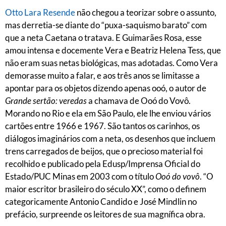
Otto Lara Resende
não chegou a teorizar sobre o assunto,
mas derretia-se diante do “puxa-saquismo barato” com
que a neta Caetana o tratava. E Guimarães Rosa, esse
amou intensa e docemente Vera e Beatriz Helena Tess, que
não eram suas netas biológicas, mas adotadas. Como Vera
demorasse muito a falar, e aos três anos se limitasse a
apontar para os objetos dizendo apenas ooó, o autor de
Grande sertão: veredas
a chamava de Ooó do Vovô.
Morando no Rio e ela em São Paulo, ele lhe enviou vários
cartões entre 1966 e 1967. São tantos os carinhos, os
diálogos imaginários com a neta, os desenhos que incluem
trens carregados de beijos, que o precioso material foi
recolhido e publicado pela Edusp/Imprensa Oficial do
Estado/PUC Minas em 2003 com o título
Ooó do vovô
. “O
maior escritor brasileiro do século XX”, como o definem
categoricamente Antonio Candido e José Mindlin no
prefácio, surpreende os leitores de sua magnífica obra.