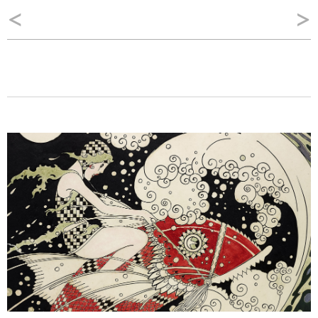
Navegação
<
>
de
Post