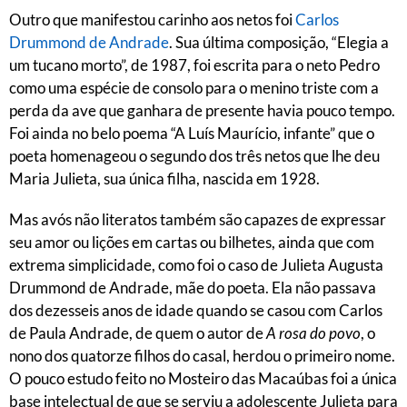
Outro que manifestou carinho aos netos foi
Carlos
Drummond de Andrade
. Sua última composição, “Elegia a
um tucano morto”, de 1987, foi escrita para o neto Pedro
como uma espécie de consolo para o menino triste com a
perda da ave que ganhara de presente havia pouco tempo.
Foi ainda no belo poema “A Luís Maurício, infante” que o
poeta homenageou o segundo dos três netos que lhe deu
Maria Julieta, sua única filha, nascida em 1928.
Mas avós não literatos também são capazes de expressar
seu amor ou lições em cartas ou bilhetes, ainda que com
extrema simplicidade, como foi o caso de Julieta Augusta
Drummond de Andrade, mãe do poeta. Ela não passava
dos dezesseis anos de idade quando se casou com Carlos
de Paula Andrade, de quem o autor de
A rosa do povo
, o
nono dos quatorze filhos do casal, herdou o primeiro nome.
O pouco estudo feito no Mosteiro das Macaúbas foi a única
base intelectual de que se serviu a adolescente Julieta para