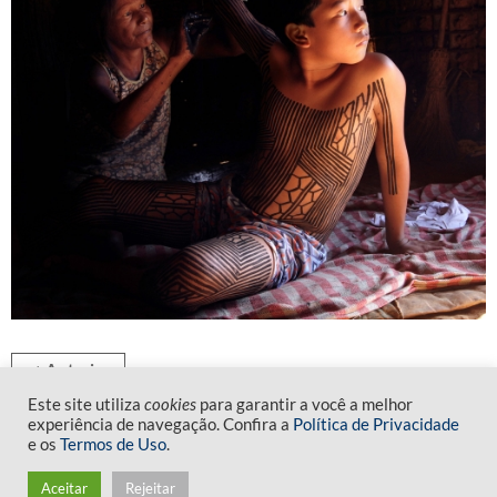
◄ Anterior
Este site utiliza
cookies
para garantir a você a melhor
experiência de navegação. Confira a
Política de Privacidade
● Voltar ao índice ●
e os
Termos de Uso
.
Aceitar
Rejeitar
Próximo ►