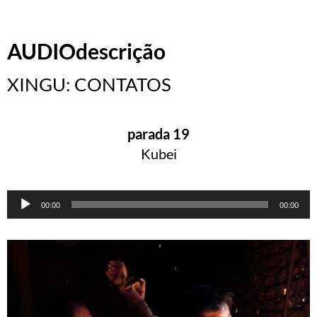
AUDIOdescrição
XINGU: CONTATOS
parada 19
Kubei
Tocador
00:00
00:00
de
áudio