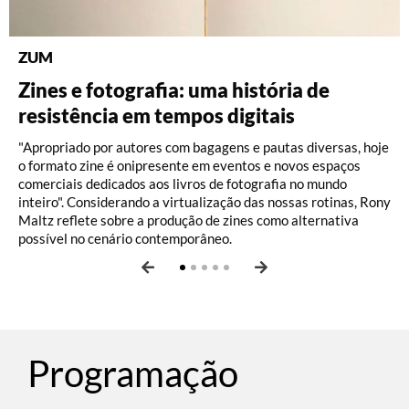
ZUM
DISCOGRAFIA BRASILEIRA
RÁDIO BATUTA
BRASILIANA FOTOGRÁFICA
BRASILIANA ICONOGRÁFICA
Zines e fotografia: uma história de
Do Pajeú a Hollywood: 100 anos de
Ney ao vivo, muito vivo, com Luiz
O Pombal da Fiocruz, por Ricardo
A eficiência das paisagens de Friedrich
resistência em tempos digitais
Moacir Santos, por Pedro Paulo Malta
Fernando Vianna
Augusto dos Santos e Thayane Vicente
Hagedorn
Vam de Berg
"Apropriado por autores com bagagens e pautas diversas, hoje
o formato zine é onipresente em eventos e novos espaços
comerciais dedicados aos livros de fotografia no mundo
inteiro". Considerando a virtualização das nossas rotinas, Rony
Maltz reflete sobre a produção de zines como alternativa
possível no cenário contemporâneo.
Programação