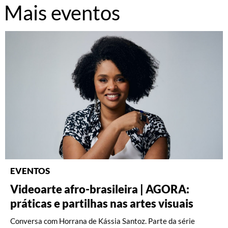
Mais eventos
EVENTOS
Videoarte afro-brasileira | AGORA:
Fotografia: Interpretações – Turma A
Fotografia: Princípios (2026)
práticas e partilhas nas artes visuais
(2026)
Oficina com Celina Yamauchi. Vagas limitadas.
Conversa com Horrana de Kássia Santoz. Parte da série
Oficina com Celina Yamauchi. Vagas limitadas.