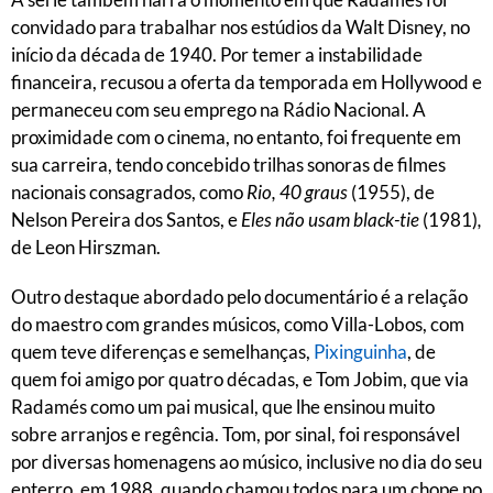
convidado para trabalhar nos estúdios da Walt Disney, no
início da década de 1940. Por temer a instabilidade
financeira, recusou a oferta da temporada em Hollywood e
permaneceu com seu emprego na Rádio Nacional. A
proximidade com o cinema, no entanto, foi frequente em
sua carreira, tendo concebido trilhas sonoras de filmes
nacionais consagrados, como
Rio, 40 graus
(1955), de
Nelson Pereira dos Santos, e
Eles não usam black-tie
(1981)
,
de Leon Hirszman.
Outro destaque abordado pelo documentário é a relação
do maestro com grandes músicos, como Villa-Lobos, com
quem teve diferenças e semelhanças,
Pixinguinha
, de
quem foi amigo por quatro décadas, e Tom Jobim, que via
Radamés como um pai musical, que lhe ensinou muito
sobre arranjos e regência. Tom, por sinal, foi responsável
por diversas homenagens ao músico, inclusive no dia do seu
enterro, em 1988, quando chamou todos para um chope no