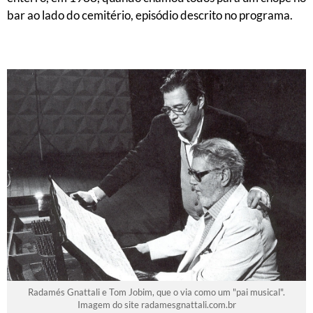
bar ao lado do cemitério, episódio descrito no programa.
Radamés Gnattali e Tom Jobim, que o via como um "pai musical".
Imagem do site radamesgnattali.com.br