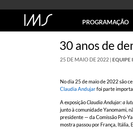
PROGRAMAÇÃO
AGENDA
30 anos de de
SÃO PAULO
RIO DE JANEIRO
25 DE MAIO DE 2022 |
EQUIPE 
POÇOS DE CALDAS
ONLINE
EXPOSIÇÕES
No dia 25 de maio de 2022 são ce
EM CARTAZ
Claudia Andujar
foi parte importa
FUTURAS
A exposição
Claudia Andujar: a lu
ANTERIORES
junto à comunidade Yanomami, não
TOURS VIRTUAIS
presidente — da Comissão Pró-Y
VISITAS MEDIADAS
mostra passou por França, Itália, 