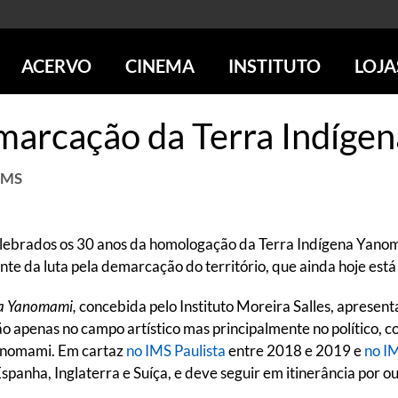
ACERVO
CINEMA
INSTITUTO
LOJA
PESQUISE NO ACERVO
SESSÕES DE CINEMA
CENTROS CULTURAIS
LOJA 
marcação da Terra Indíg
SOBRE O ACERVO
LOJAS
SÃO PAULO
IMS PAULISTA
FOTOGRAFIA
POÇOS DE CALDAS
IMS RIO
IMS
ICONOGRAFIA
SOBRE CINEMA NO IMS
IMS POÇOS
LITERATURA
SOBRE O IMS
BLOG DO CINEMA
MÚSICA
REVISTAS DE PROGRAMAÇÃO
QUEM SOMOS
lebrados os 30 anos da homologação da Terra Indígena Yanoma
ARTE CONTEMPORÂNEA
COLEÇÃO DVD IMS
AÇÃO SOCIAL
nte da luta pela demarcação do território, que ainda hoje est
BIBLIOTECA DE FOTOGRAFIA
EDUCAÇÃO
DESTAQUES DE A a Z
ta Yanomami,
concebida pelo Instituto Moreira Salles, apresent
ESCOLA ESCUTA
 apenas no campo artístico mas principalmente no político, 
PROGRAMA CONVIDA
PUBLICAÇÕES E DVDs
anomami. Em cartaz
no IMS Paulista
entre 2018 e 2019 e
no I
POR DENTRO DO ACERVO
Espanha, Inglaterra e Suíça, e deve seguir em itinerância por ou