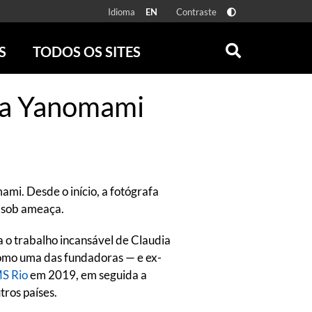
Idioma
Contraste
EN
S
TODOS OS SITES
ONLINE
RÁDIO BATUTA
ena Yanomami
 FÍSICAS
ZUM
DISCOGRAFIA BRASILEIRA
CAROLINA MARIA DE JESUS
CRÔNICA BRASILEIRA
TESTEMUNHA OCULAR
mi. Desde o início, a fotógrafa
CLARICE LISPECTOR
á sob ameaça.
SERROTE
VER TODOS
a o trabalho incansável de Claudia
como uma das fundadoras — e ex-
MS Rio
em 2019, em seguida a
tros países.