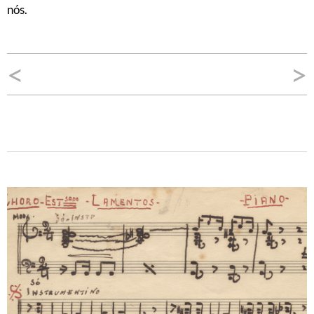
nós.
Navegação
<
>
de
Post