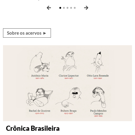
Sobre os acervos ►
Crônica Brasileira
Revista serrote
Discografia Brasileira
Rádio Batuta
Revista ZUM