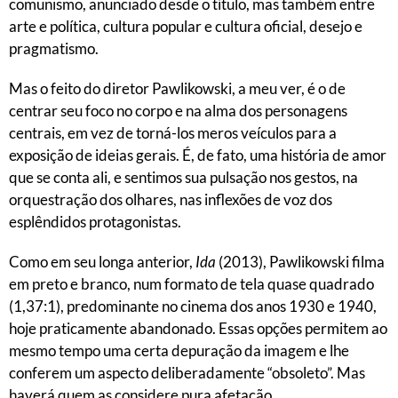
comunismo, anunciado desde o título, mas também entre
arte e política, cultura popular e cultura oficial, desejo e
pragmatismo.
Mas o feito do diretor Pawlikowski, a meu ver, é o de
centrar seu foco no corpo e na alma dos personagens
centrais, em vez de torná-los meros veículos para a
exposição de ideias gerais. É, de fato, uma história de amor
que se conta ali, e sentimos sua pulsação nos gestos, na
orquestração dos olhares, nas inflexões de voz dos
esplêndidos protagonistas.
Como em seu longa anterior,
Ida
(2013), Pawlikowski filma
em preto e branco, num formato de tela quase quadrado
(1,37:1), predominante no cinema dos anos 1930 e 1940,
hoje praticamente abandonado. Essas opções permitem ao
mesmo tempo uma certa depuração da imagem e lhe
conferem um aspecto deliberadamente “obsoleto”. Mas
haverá quem as considere pura afetação.