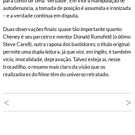
para construir uma “verdade”. Em
Vice
a manipulação se
autodenuncia, a tomada de posição é assumida e ironizada
– e a verdade continua em disputa.
Duas observações finais: quase tão importante quanto
Cheney é seu parceiro e mentor Donald Rumsfeld (o ótimo
Steve Carell), outra raposa dos bastidores; o título original
permite uma dupla leitura, já que
vice
, em inglês, é também
vício, imoralidade, depravação. Talvez esteja aí, nesse
trocadilho, o resumo mais claro da visão que os
realizadores do filme têm do universo retratado.
Navegação
<
>
de
Post