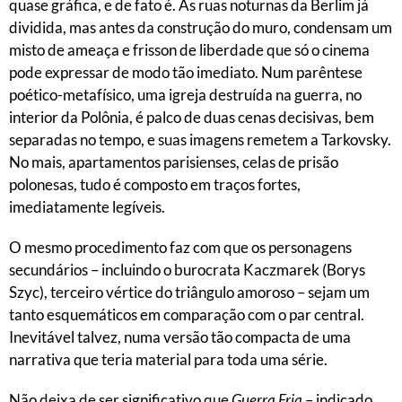
quase gráfica, e de fato é. As ruas noturnas da Berlim já
dividida, mas antes da construção do muro, condensam um
misto de ameaça e frisson de liberdade que só o cinema
pode expressar de modo tão imediato. Num parêntese
poético-metafísico, uma igreja destruída na guerra, no
interior da Polônia, é palco de duas cenas decisivas, bem
separadas no tempo, e suas imagens remetem a Tarkovsky.
No mais, apartamentos parisienses, celas de prisão
polonesas, tudo é composto em traços fortes,
imediatamente legíveis.
O mesmo procedimento faz com que os personagens
secundários – incluindo o burocrata Kaczmarek (Borys
Szyc), terceiro vértice do triângulo amoroso – sejam um
tanto esquemáticos em comparação com o par central.
Inevitável talvez, numa versão tão compacta de uma
narrativa que teria material para toda uma série.
Não deixa de ser significativo que
Guerra Fria
– indicado