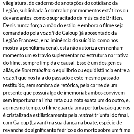
vilegiatura, de caderno de anotações do cotidiano da
Legião, sublinhada à contraluz por momentos extáticos ou
devaneantes, como o supracitado da música de Britten.
Denis nunca força a mão do estilo, e embora o filme seja
comandado pela voz
off
de Galoup (já aposentado da
Legião Francesa, e na iminência do suicídio, como nos
mostra a penúltima cena), esta não autoriza em nenhum
momento um extravio suplementar na estrutura narrativa
do filme, sempre límpida e causal. Esse é um dos gênios,
aliás, de
Bom trabalho
: o equilíbrio ou equidistância entre a
voz
off
que nos fala do passado e este mesmo passado
restituído, sem sombra de retórica, pela carne de um
presente que possui algo de imemorial: ambos convivem
sem importunar a linha reta ou a nota exata um do outro, e,
ao mesmo tempo, o filme guarda uma perturbação que nos
é cristalizada estilisticamente pela
rentreé
triunfal do final,
com Galoup (Lavant) na sua dança na boate, espécie de
revanche do significante feérico e do morto sobre um filme