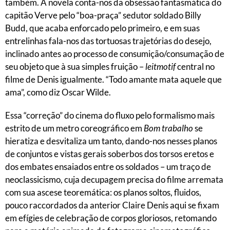
também. A novela conta-nos da obsessão fantasmática do
capitão Verve pelo “boa-praça” sedutor soldado Billy
Budd, que acaba enforcado pelo primeiro, e em suas
entrelinhas fala-nos das tortuosas trajetórias do desejo,
inclinado antes ao processo de consumição/consumação de
seu objeto que à sua simples fruição –
leitmotif
central no
filme de Denis igualmente. “Todo amante mata aquele que
ama”, como diz Oscar Wilde.
Essa “correção” do cinema do fluxo pelo formalismo mais
estrito de um metro coreográfico em
Bom trabalho
se
hieratiza e desvitaliza um tanto, dando-nos nesses planos
de conjuntos e vistas gerais soberbos dos torsos eretos e
dos embates ensaiados entre os soldados – um traço de
neoclassicismo, cuja decupagem precisa do filme arremata
com sua ascese teoremática: os planos soltos, fluidos,
pouco raccordados da anterior Claire Denis aqui se fixam
em efígies de celebração de corpos gloriosos, retomando