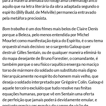
para a matéria animada do fotograma cinematográfico
aquilo que na letra literária da obra adaptada segundo o
espírito (
Billy Budd
, de Melville) permanecia entravado
pela metáfora preciosista.
Bom trabalho
é um dos filmes mais belos de Claire Denis
porque a Beleza, pelo menos entendida por Michel
Mourlet como manifestação épica do Espírito, é o seu tema
orquestral mais decisivo: se o sargento Galoup quer
destruir Gilles Sentain, ou de qualquer maneira eliminá-lo
do mapa desejante de Bruno Forestier, o comandante, é
também porque o seu físico raquítico enxerga no maciço
torso de mármore do soldado um substituto mais digno
hierarquicamente no espírito do homem mais velho, que
deseja o soldado interpretado por Grégoire Colin. Galoup é
aquele terceiro excluído que tudo resolve nas finitas
equações humanas, porque vê em Sentain uma oferta
de perfeição que jamais poderá devidamente emular, e
portanto precisa ser expulsa do campo de visão de