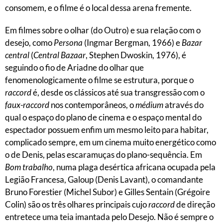
consomem, e o filme é o local dessa arena fremente.
Em filmes sobre o olhar (do Outro) e sua relação com o
desejo, como
Persona
(Ingmar Bergman, 1966) e
Bazar
central
(
Central Bazaar
, Stephen Dwoskin, 1976), é
seguindo o fio de Ariadne do olhar que
fenomenologicamente o filme se estrutura, porque o
raccord
é, desde os clássicos até sua transgressão com o
faux-raccord
nos contemporâneos, o
médium
através do
qual o espaço do plano de cinema e o espaço mental do
espectador possuem enfim um mesmo leito para habitar,
complicado sempre, em um cinema muito energético como
o de Denis, pelas escaramuças do plano-sequência. Em
Bom trabalho
, numa plaga desértica africana ocupada pela
Legião Francesa, Galoup (Denis Lavant), o comandante
Bruno Forestier (Michel Subor) e Gilles Sentain (Grégoire
Colin) são os três olhares principais cujo
raccord
de direção
entretece uma teia imantada pelo Desejo. Não é sempre o