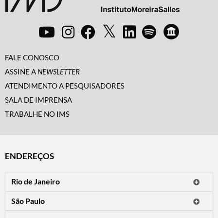
FALE CONOSCO
ASSINE A
NEWSLETTER
ATENDIMENTO A PESQUISADORES
SALA DE IMPRENSA
TRABALHE NO IMS
ENDEREÇOS
Rio de Janeiro
O IMS Rio está fechado temporariamente para reformas.
São Paulo
Horário de visitação: a programação do IMS no Rio de Janeiro será
Avenida Paulista, 2424
apresentada em instituições culturais parceiras.