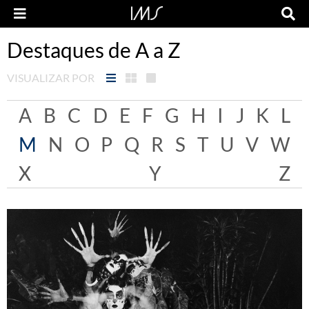
Destaques de A a Z
VISUALIZAR POR
A
B
C
D
E
F
G
H
I
J
K
L
M
N
O
P
Q
R
S
T
U
V
W
X
Y
Z