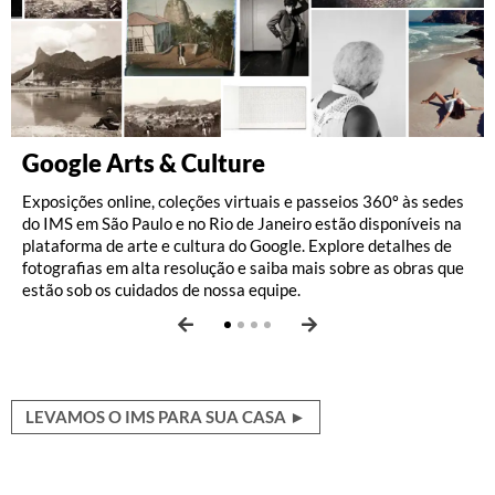
Google Arts & Culture
Pérolas do acervo
IMS no YouTube
IMS no Spotify
Exposições online, coleções virtuais e passeios 360º às sedes
O IMS guarda um material riquíssimo de fotografia, literatura,
O canal de YouTube do Instituto Moreira Salles reúne um
O canal do Instituto Moreira Salles no Spotify reúne playlists
do IMS em São Paulo e no Rio de Janeiro estão disponíveis na
música e iconografia. Para conhecer mais sobre a vida e a obra
grande acervo audiovisual com material sobre exposições
inspiradas em exposições, seleções de músicas do nosso
plataforma de arte e cultura do Google. Explore detalhes de
de mais de cem destaques do acervo do instituto, explore
realizadas em nossos centros culturais e apresentações de
acervo e podcasts.
fotografias em alta resolução e saiba mais sobre as obras que
nossa seção
música, além de conversas e debates com artistas e
Destaques de A a Z
.
estão sob os cuidados de nossa equipe.
intelectuais sobre fotografia, literatura e outros temas.
LEVAMOS O IMS PARA SUA CASA ►