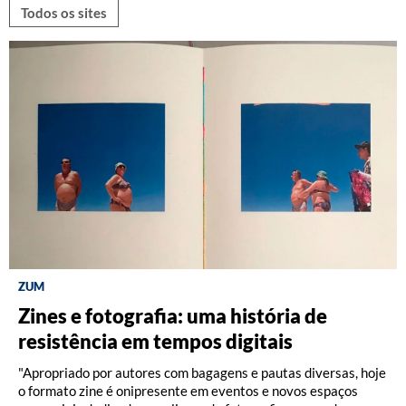
Todos os sites
ZUM
DISCOGRAFIA BRASILEIRA
RÁDIO BATUTA
Zines e fotografia: uma história de
Do Pajeú a Hollywood: 100 anos de
Ney ao vivo, muito vivo, com Luiz
resistência em tempos digitais
Moacir Santos, por Pedro Paulo Malta
Fernando Vianna
"Apropriado por autores com bagagens e pautas diversas, hoje
o formato zine é onipresente em eventos e novos espaços