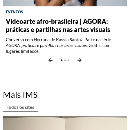
EVENTOS
Videoarte afro-brasileira | AGORA:
Fotografia: Interpretações – Turma A
Fotografia: Princípios (2026)
práticas e partilhas nas artes visuais
(2026)
Oficina com Celina Yamauchi. Vagas limitadas.
Conversa com Horrana de Kássia Santoz. Parte da série
Oficina com Celina Yamauchi. Vagas limitadas.
AGORA: práticas e partilhas nas artes visuais
. Grátis, com
lugares limitados.
Mais IMS
Todos os sites