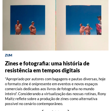
ZUM
DISCOGRAFIA BRASILEIRA
RÁDIO BATUTA
Zines e fotografia: uma história de
Do Pajeú a Hollywood: 100 anos de
Ney ao vivo, muito vivo, com Luiz
resistência em tempos digitais
Moacir Santos, por Pedro Paulo Malta
Fernando Vianna
"Apropriado por autores com bagagens e pautas diversas, hoje
o formato zine é onipresente em eventos e novos espaços
comerciais dedicados aos livros de fotografia no mundo
inteiro". Considerando a virtualização das nossas rotinas, Rony
Maltz reflete sobre a produção de zines como alternativa
possível no cenário contemporâneo.