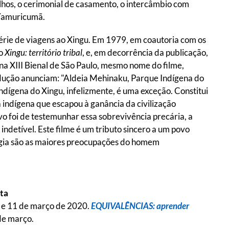
filhos, o cerimonial de casamento, o intercâmbio com
 Yamuricumã.
érie de viagens ao Xingu. Em 1979, em coautoria com os
ro
Xingu: território tribal
, e, em decorrência da publicação,
a na XIII Bienal de São Paulo, mesmo nome do filme,
dução anunciam: "Aldeia Mehinaku, Parque Indígena do
ndígena do Xingu, infelizmente, é uma exceção. Constitui
 indígena que escapou à ganância da civilização
ivo foi de testemunhar essa sobrevivência precária, a
etível. Este filme é um tributo sincero a um povo
logia são as maiores preocupações do homem
sta
8 e 11 de março de 2020.
EQUIVALÊNCIAS: aprender
de março.