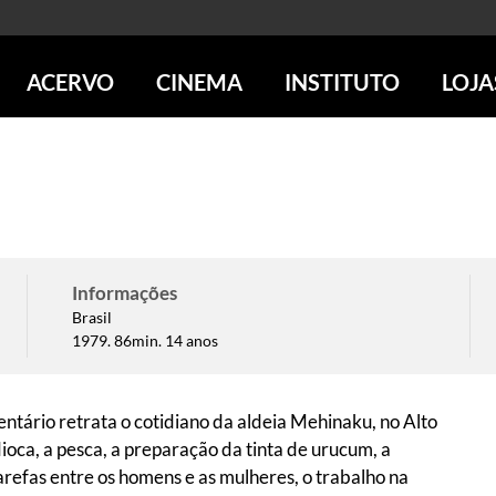
ACERVO
CINEMA
INSTITUTO
LOJA
PESQUISE NO ACERVO
SESSÕES DE CINEMA
CENTROS CULTURAIS
LOJA 
SOBRE O ACERVO
LOJAS
SÃO PAULO
IMS PAULISTA
FOTOGRAFIA
POÇOS DE CALDAS
IMS RIO
ICONOGRAFIA
SOBRE CINEMA NO IMS
IMS POÇOS
LITERATURA
SOBRE O IMS
BLOG DO CINEMA
MÚSICA
Informações
REVISTAS DE PROGRAMAÇÃO
QUEM SOMOS
Brasil
ARTE CONTEMPORÂNEA
COLEÇÃO DVD IMS
AÇÃO SOCIAL
1979. 86min. 14 anos
BIBLIOTECA DE FOTOGRAFIA
EDUCAÇÃO
DESTAQUES DE A a Z
ESCOLA ESCUTA
PROGRAMA CONVIDA
PUBLICAÇÕES E DVDs
entário retrata o cotidiano da aldeia Mehinaku, no Alto
POR DENTRO DO ACERVO
ioca, a pesca, a preparação da tinta de urucum, a
refas entre os homens e as mulheres, o trabalho na