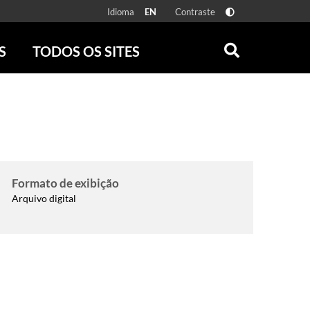
Idioma
Contraste
EN
S
TODOS OS SITES
ONLINE
RÁDIO BATUTA
 FÍSICAS
ZUM
DISCOGRAFIA BRASILEIRA
CAROLINA MARIA DE JESUS
CRÔNICA BRASILEIRA
TESTEMUNHA OCULAR
Formato de exibição
CLARICE LISPECTOR
Arquivo digital
SERROTE
VER TODOS