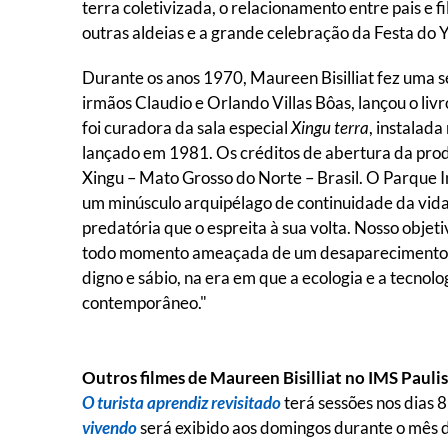
terra coletivizada, o relacionamento entre pais e 
outras aldeias e a grande celebração da Festa do
Durante os anos 1970, Maureen Bisilliat fez uma s
irmãos Claudio e Orlando Villas Bôas, lançou o liv
foi curadora da sala especial
Xingu terra
, instalad
lançado em 1981. Os créditos de abertura da pro
Xingu – Mato Grosso do Norte – Brasil. O Parque I
um minúsculo arquipélago de continuidade da vida
predatória que o espreita à sua volta. Nosso objet
todo momento ameaçada de um desaparecimento ind
digno e sábio, na era em que a ecologia e a tecno
contemporâneo."
Outros filmes de Maureen Bisilliat no IMS Pauli
O turista aprendiz revisitado
terá sessões nos dias 
vivendo
será exibido aos domingos durante o mês 