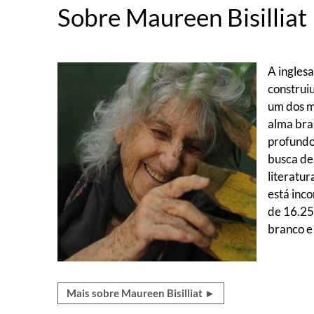
Sobre Maureen Bisilliat
A ingles
construi
um dos ma
alma bras
profundo 
busca de
literatu
está inco
de 16.25
branco e
Mais sobre Maureen Bisilliat ►