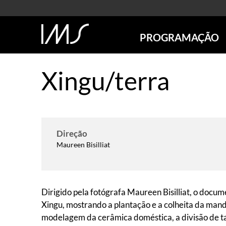
PROGRAMAÇÃO
AGENDA
Xingu/terra
SÃO PAULO
RIO DE JANEIRO
POÇOS DE CALDAS
ONLINE
EXPOSIÇÕES
Direção
Maureen Bisilliat
EM CARTAZ
FUTURAS
ANTERIORES
TOURS VIRTUAIS
Dirigido pela fotógrafa Maureen Bisilliat, o docum
VISITAS MEDIADAS
Xingu, mostrando a plantação e a colheita da mand
modelagem da cerâmica doméstica, a divisão de ta