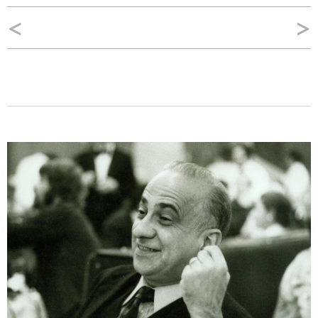
Navegação
<
>
de
Post