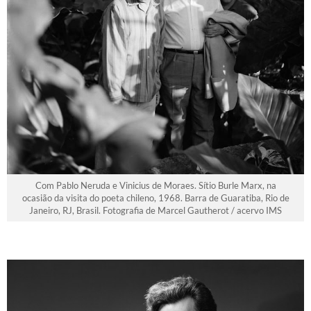
Com Pablo Neruda e Vinicius de Moraes. Sítio Burle Marx, na
ocasião da visita do poeta chileno, 1968. Barra de Guaratiba, Rio de
Janeiro, RJ, Brasil. Fotografia de Marcel Gautherot / acervo IMS