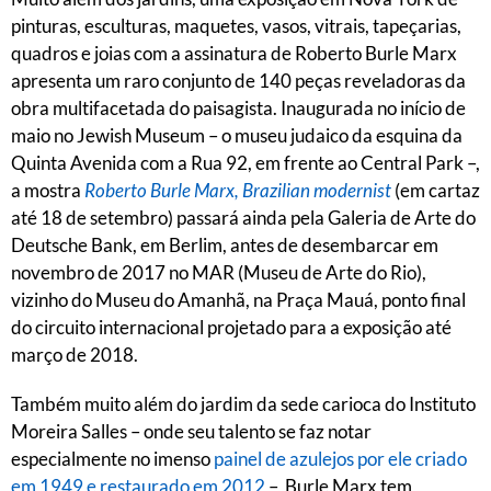
pinturas, esculturas, maquetes, vasos, vitrais, tapeçarias,
quadros e joias com a assinatura de Roberto Burle Marx
apresenta um raro conjunto de 140 peças reveladoras da
obra multifacetada do paisagista. Inaugurada no início de
maio no Jewish Museum – o museu judaico da esquina da
Quinta Avenida com a Rua 92, em frente ao Central Park –,
a mostra
Roberto Burle Marx, Brazilian modernist
(em cartaz
até 18 de setembro) passará ainda pela Galeria de Arte do
Deutsche Bank, em Berlim, antes de desembarcar em
novembro de 2017 no MAR (Museu de Arte do Rio),
vizinho do Museu do Amanhã, na Praça Mauá, ponto final
do circuito internacional projetado para a exposição até
março de 2018.
Também muito além do jardim da sede carioca do Instituto
Moreira Salles – onde seu talento se faz notar
especialmente no imenso
painel de azulejos por ele criado
em 1949 e restaurado em 2012
–, Burle Marx tem