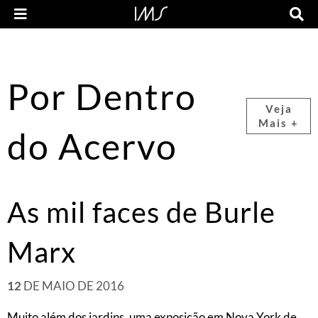
Por Dentro
Veja
Mais +
do Acervo
As mil faces de Burle
Marx
12
DE MAIO DE 2016
Muito além dos jardins, uma exposição em Nova York de