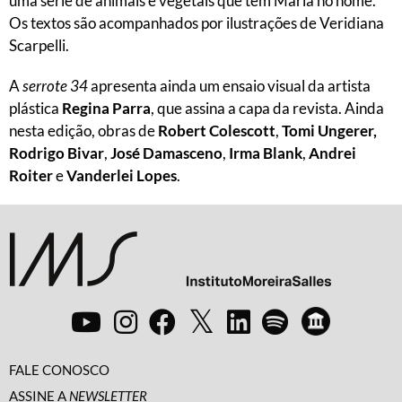
uma série de animais e vegetais que tem Maria no nome.
Os textos são acompanhados por ilustrações de Veridiana
Scarpelli.
A
serrote 34
apresenta ainda um ensaio visual da artista
plástica
Regina Parra
, que assina a capa da revista. Ainda
nesta edição, obras de
Robert Colescott
,
Tomi Ungerer,
Rodrigo Bivar
,
José Damasceno
,
Irma Blank
,
Andrei
Roiter
e
Vanderlei Lopes
.
FALE CONOSCO
ASSINE A
NEWSLETTER