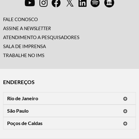
FALE CONOSCO
ASSINE A
NEWSLETTER
ATENDIMENTO A PESQUISADORES
SALA DE IMPRENSA
TRABALHE NO IMS
ENDEREÇOS
Rio de Janeiro
O IMS Rio está fechado temporariamente para reformas.
São Paulo
Horário de visitação: a programação do IMS no Rio de Janeiro será
Avenida Paulista, 2424
apresentada em instituições culturais parceiras.
Poços de Caldas
CEP 01310-300 - São Paulo/SP
Rua Teresópolis, 90
Tel.: (11) 2842-9120
Mais informações
CEP 37701-058 - Poços de Caldas/MG