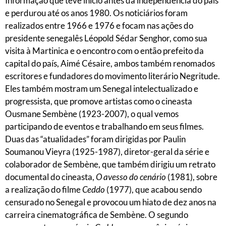
Informação que teve início antes da independência do país
e perdurou até os anos 1980. Os noticiários foram
realizados entre 1966 e 1976 e focam nas ações do
presidente senegalês Léopold Sédar Senghor, como sua
visita à Martinica e o encontro com o então prefeito da
capital do país, Aimé Césaire, ambos também renomados
escritores e fundadores do movimento literário Negritude.
Eles também mostram um Senegal intelectualizado e
progressista, que promove artistas como o cineasta
Ousmane Sembène (1923-2007), o qual vemos
participando de eventos e trabalhando em seus filmes.
Duas das “atualidades” foram dirigidas por Paulin
Soumanou Vieyra (1925-1987), diretor-geral da série e
colaborador de Sembène, que também dirigiu um retrato
documental do cineasta,
O avesso do cenário
(1981), sobre
a realização do filme
Ceddo
(1977), que acabou sendo
censurado no Senegal e provocou um hiato de dez anos na
carreira cinematográfica de Sembène. O segundo