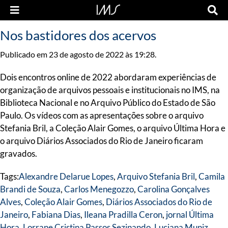
Nos bastidores dos acervos
Publicado em 23 de agosto de 2022 às 19:28.
Dois encontros online de 2022 abordaram experiências de
organização de arquivos pessoais e institucionais no IMS, na
Biblioteca Nacional e no Arquivo Público do Estado de São
Paulo. Os vídeos com as apresentações sobre o arquivo
Stefania Bril, a Coleção Alair Gomes, o arquivo Última Hora e
o arquivo Diários Associados do Rio de Janeiro ficaram
gravados.
Tags:
Alexandre Delarue Lopes
,
Arquivo Stefania Bril
,
Camila
Brandi de Souza
,
Carlos Menegozzo
,
Carolina Gonçalves
Alves
,
Coleção Alair Gomes
,
Diários Associados do Rio de
Janeiro
,
Fabiana Dias
,
Ileana Pradilla Ceron
,
jornal Última
Hora
,
Lorrane Cristina Passos Sezinando
,
Luciana Muniz
,