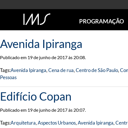
PROGRAMAÇÃO
AGENDA
Avenida Ipiranga
SÃO PAULO
RIO DE JANEIRO
Publicado em 19 de junho de 2017 às 20:08.
POÇOS DE CALDAS
ONLINE
Tags:
Avenida Ipiranga
,
Cena de rua
,
Centro de São Paulo
,
Com
EXPOSIÇÕES
Pessoas
EM CARTAZ
FUTURAS
Edifício Copan
ANTERIORES
TOURS VIRTUAIS
Publicado em 19 de junho de 2017 às 20:07.
VISITAS MEDIADAS
Tags:
Arquitetura
,
Aspectos Urbanos
,
Avenida Ipiranga
,
Centr