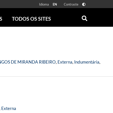
Idioma
Contraste
EN
S
TODOS OS SITES
ONLINE
RÁDIO BATUTA
 FÍSICAS
ZUM
DISCOGRAFIA BRASILEIRA
CAROLINA MARIA DE JESUS
CRÔNICA BRASILEIRA
GOS DE MIRANDA RIBEIRO
,
Externa
,
Indumentária
,
TESTEMUNHA OCULAR
CLARICE LISPECTOR
SERROTE
VER TODOS
,
Externa