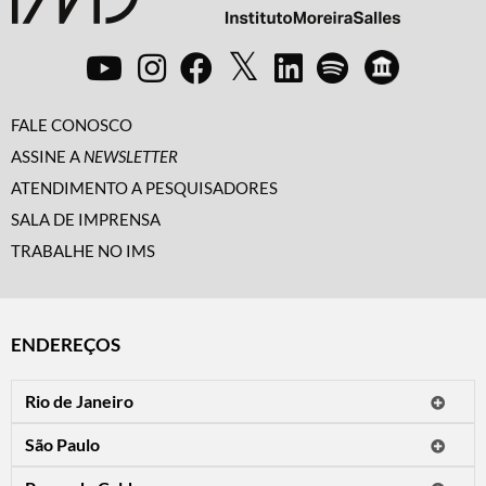
FALE CONOSCO
ASSINE A
NEWSLETTER
ATENDIMENTO A PESQUISADORES
SALA DE IMPRENSA
TRABALHE NO IMS
ENDEREÇOS
Rio de Janeiro
O IMS Rio está fechado temporariamente para reformas.
São Paulo
Horário de visitação: a programação do IMS no Rio de Janeiro será
Avenida Paulista, 2424
apresentada em instituições culturais parceiras.