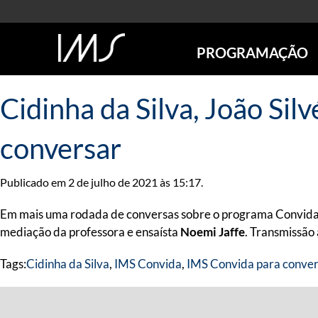
PROGRAMAÇÃO
AGENDA
Cidinha da Silva, João Sil
SÃO PAULO
RIO DE JANEIRO
conversar
POÇOS DE CALDAS
ONLINE
Publicado em 2 de julho de 2021 às 15:17.
EXPOSIÇÕES
EM CARTAZ
Em mais uma rodada de conversas sobre o programa Convida,
FUTURAS
mediação da professora e ensaísta
Noemi Jaffe
. Transmissão
ANTERIORES
Tags:
Cidinha da Silva
,
IMS Convida
,
IMS Convida para conver
TOURS VIRTUAIS
VISITAS MEDIADAS