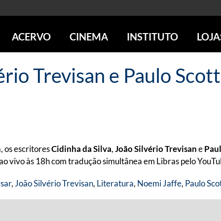
ACERVO
CINEMA
INSTITUTO
LOJA
PESQUISE NO ACERVO
SESSÕES DE CINEMA
CENTROS CULTURAIS
LOJA 
vério Trevisan e Paulo Scot
SOBRE O ACERVO
LOJAS
SÃO PAULO
IMS PAULISTA
FOTOGRAFIA
POÇOS DE CALDAS
IMS RIO
ICONOGRAFIA
SOBRE CINEMA NO IMS
IMS POÇOS
LITERATURA
SOBRE O IMS
BLOG DO CINEMA
MÚSICA
REVISTAS DE PROGRAMAÇÃO
QUEM SOMOS
ARTE CONTEMPORÂNEA
COLEÇÃO DVD IMS
AÇÃO SOCIAL
 os escritores
Cidinha da Silva
,
João Silvério Trevisan
e
Paul
BIBLIOTECA DE FOTOGRAFIA
EDUCAÇÃO
 ao vivo às 18h com tradução simultânea em Libras pelo YouT
DESTAQUES DE A a Z
ESCOLA ESCUTA
PROGRAMA CONVIDA
sar
,
João Silvério Trevisan
,
Literatura
,
Noemi Jaffe
,
Paulo Sco
PUBLICAÇÕES E DVDs
POR DENTRO DO ACERVO