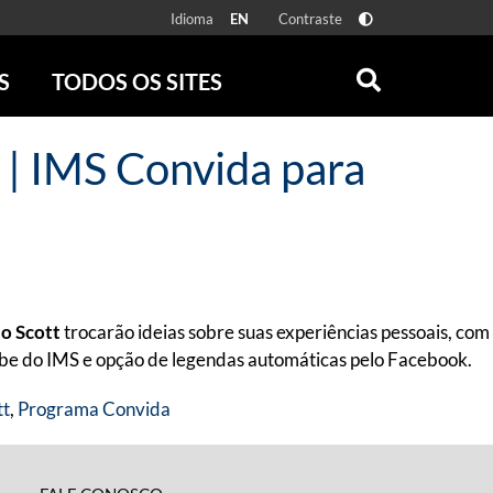
Idioma
Contraste
EN
S
TODOS OS SITES
ONLINE
RÁDIO BATUTA
t | IMS Convida para
 FÍSICAS
ZUM
DISCOGRAFIA BRASILEIRA
CAROLINA MARIA DE JESUS
CRÔNICA BRASILEIRA
TESTEMUNHA OCULAR
CLARICE LISPECTOR
o Scott
trocarão ideias sobre suas experiências pessoais, com
SERROTE
ube do IMS e opção de legendas automáticas pelo Facebook.
VER TODOS
tt
,
Programa Convida