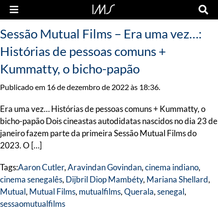
Sessão Mutual Films – Era uma vez…:
Histórias de pessoas comuns +
Kummatty, o bicho-papão
Publicado em 16 de dezembro de 2022 às 18:36.
Era uma vez… Histórias de pessoas comuns + Kummatty, o
bicho-papão Dois cineastas autodidatas nascidos no dia 23 de
janeiro fazem parte da primeira Sessão Mutual Films do
2023. O […]
Tags:
Aaron Cutler
,
Aravindan Govindan
,
cinema indiano
,
cinema senegalês
,
Dijbril Diop Mambéty
,
Mariana Shellard
,
Mutual
,
Mutual Films
,
mutualfilms
,
Querala
,
senegal
,
sessaomutualfilms