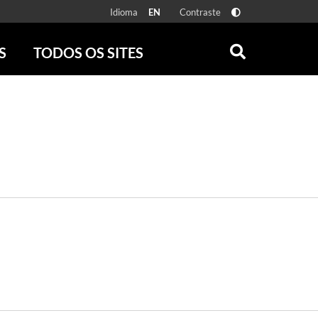
Idioma
Contraste
EN
S
TODOS OS SITES
ONLINE
RÁDIO BATUTA
 FÍSICAS
ZUM
DISCOGRAFIA BRASILEIRA
CAROLINA MARIA DE JESUS
CRÔNICA BRASILEIRA
TESTEMUNHA OCULAR
CLARICE LISPECTOR
SERROTE
VER TODOS