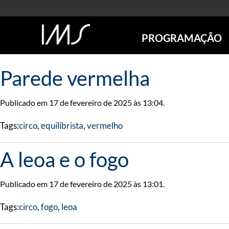
PROGRAMAÇÃO
AGENDA
Parede vermelha
SÃO PAULO
RIO DE JANEIRO
Publicado em 17 de fevereiro de 2025 às 13:04.
POÇOS DE CALDAS
ONLINE
Tags:
circo
,
equilibrista
,
vermelho
EXPOSIÇÕES
EM CARTAZ
A leoa e o fogo
FUTURAS
ANTERIORES
Publicado em 17 de fevereiro de 2025 às 13:01.
TOURS VIRTUAIS
VISITAS MEDIADAS
Tags:
circo
,
fogo
,
leoa