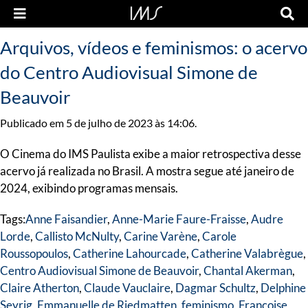
Arquivos, vídeos e feminismos: o acervo
do Centro Audiovisual Simone de
Beauvoir
Publicado em 5 de julho de 2023 às 14:06.
O Cinema do IMS Paulista exibe a maior retrospectiva desse
acervo já realizada no Brasil. A mostra segue até janeiro de
2024, exibindo programas mensais.
Tags:
Anne Faisandier
,
Anne-Marie Faure-Fraisse
,
Audre
Lorde
,
Callisto McNulty
,
Carine Varène
,
Carole
Roussopoulos
,
Catherine Lahourcade
,
Catherine Valabrègue
,
Centro Audiovisual Simone de Beauvoir
,
Chantal Akerman
,
Claire Atherton
,
Claude Vauclaire
,
Dagmar Schultz
,
Delphine
Seyrig
,
Emmanuelle de Riedmatten
,
feminismo
,
Françoise